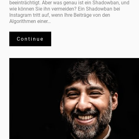
beeinträchtigt. Aber was genau ist ein Shadowban, und
wie können Sie ihn vermeiden? Ein Shadowban bei
Instagram tritt auf, wenn Ihre Beiträge von den
Algorithmen einer…
Continue