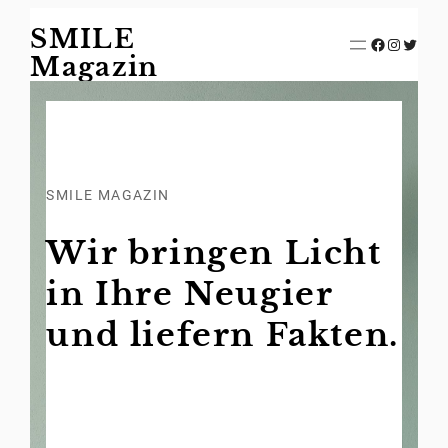
Zum
SMILE
Inhalt
Facebook
Instagram
Twitter
springen
Magazin
SMILE MAGAZIN
Wir bringen Licht
in Ihre Neugier
und liefern Fakten.