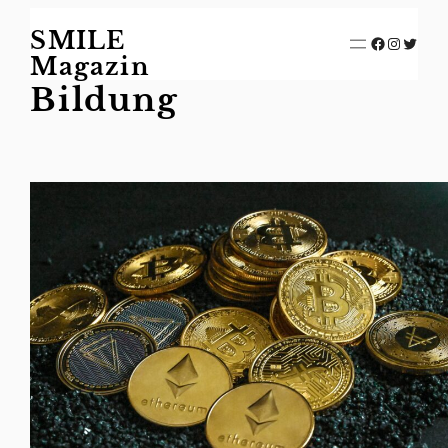
Zum
SMILE
Inhalt
Facebook
Instagram
Twitter
springen
Magazin
Bildung