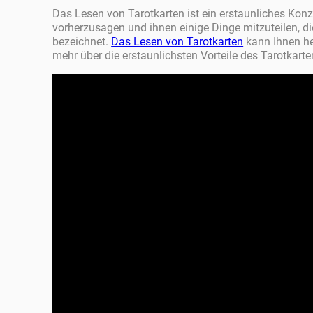
Das Lesen von Tarotkarten ist ein erstaunliches Kon
vorherzusagen und ihnen einige Dinge mitzuteilen, di
bezeichnet.
Das Lesen von Tarotkarten
kann Ihnen he
mehr über die erstaunlichsten Vorteile des Tarotkart