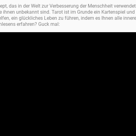
zept, das in der Welt zur Verbesserung der Menschheit verwendet
e ihnen unbekannt sind. Tarot ist im Grunde ein Kartenspiel und
lfen, ein glückliches Leben zu führen, indem es Ihnen alle inn
enlesens erfahren? Guck mal: