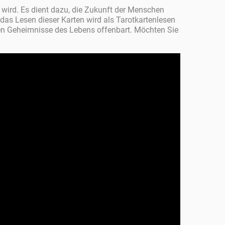
 wird. Es dient dazu, die Zukunft der Menschen
 das Lesen dieser Karten wird als Tarotkartenlesen
eren Geheimnisse des Lebens offenbart. Möchten Sie