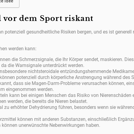
te Idee
vor dem Sport riskant
potenziell gesundheitliche Risiken bergen, und es ist generell
ehen werden kann:
nnen die Schmerzsignale, die Ihr Körper sendet, maskieren. Dies
 da die Warnsignale unterdrückt werden.
, insbesondere nichtsteroidale entzündungshemmende Medikamen
 können potenziell durch körperliche Anstrengung während des S
ekannt, dass sie Magen-Darm-Probleme verursachen können, ein
raum eingenommen werden.
teln kann bei einigen Menschen das Risiko von Nierenschäden 
n werden, die bereits die Nieren belastet.
 zu erhöhter Dehydrierung führen, besonders wenn sie während 
rzmittel können mit anderen Substanzen, einschließlich Ergänz
en können unerwünschte Nebenwirkungen haben.