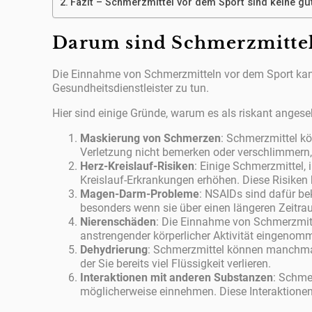
Fazit – Schmerzmittel vor dem Sport sind keine gu
Darum sind Schmerzmittel 
Die Einnahme von Schmerzmitteln vor dem Sport kann 
Gesundheitsdienstleister zu tun.
Hier sind einige Gründe, warum es als riskant anges
Maskierung von Schmerzen
: Schmerzmittel kö
Verletzung nicht bemerken oder verschlimmern,
Herz-Kreislauf-Risiken
: Einige Schmerzmittel
Kreislauf-Erkrankungen erhöhen. Diese Risiken
Magen-Darm-Probleme
: NSAIDs sind dafür b
besonders wenn sie über einen längeren Zeit
Nierenschäden
: Die Einnahme von Schmerzmit
anstrengender körperlicher Aktivität eingenomme
Dehydrierung
: Schmerzmittel können manchmal
der Sie bereits viel Flüssigkeit verlieren.
Interaktionen mit anderen Substanzen
: Schme
möglicherweise einnehmen. Diese Interaktion