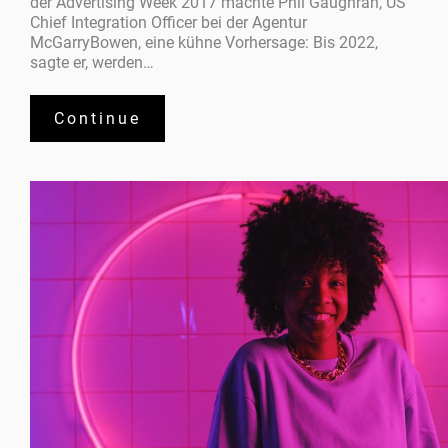
der Advertising Week 2017 machte Phil Gaughran, US
Chief Integration Officer bei der Agentur
McGarryBowen, eine kühne Vorhersage: Bis 2022,
sagte er, werden…
Continue