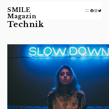
Zum
SMILE
Inhalt
Facebook
Instagram
Twitter
springen
Magazin
Technik