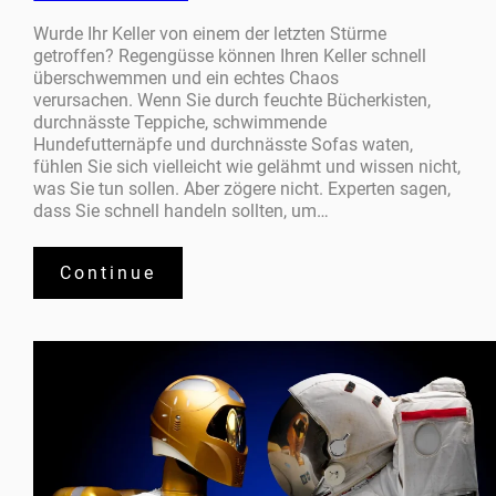
Wurde Ihr Keller von einem der letzten Stürme
getroffen? Regengüsse können Ihren Keller schnell
überschwemmen und ein echtes Chaos
verursachen. Wenn Sie durch feuchte Bücherkisten,
durchnässte Teppiche, schwimmende
Hundefutternäpfe und durchnässte Sofas waten,
fühlen Sie sich vielleicht wie gelähmt und wissen nicht,
was Sie tun sollen. Aber zögere nicht. Experten sagen,
dass Sie schnell handeln sollten, um…
Continue